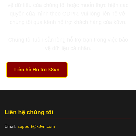
vệ dữ liệu của chúng tôi hoặc muốn thực hiện các
quyền của mình theo GDPR, vui lòng liên hệ với
chúng tôi qua kênh hỗ trợ khách hàng của k8vn.
Chúng tôi luôn sẵn lòng hỗ trợ bạn trong việc bảo
vệ dữ liệu cá nhân.
Liên hệ Hỗ trợ k8vn
Liên hệ chúng tôi
Email:
support@k8vn.com