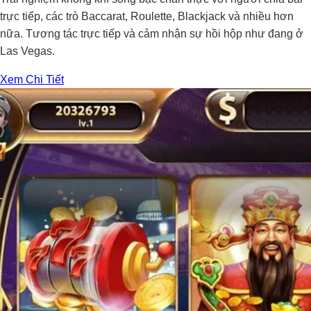
trực tiếp, các trò Baccarat, Roulette, Blackjack và nhiều hơn
nữa. Tương tác trực tiếp và cảm nhận sự hồi hộp như đang ở
Las Vegas.
Xem Chi Tiết