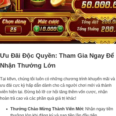
Ưu Đãi Độc Quyền: Tham Gia Ngay Để
Nhận Thưởng Lớn
Tại k8vn, chúng tôi luôn có những chương trình khuyến mãi và
ưu đãi cực kỳ hấp dẫn dành cho cả người chơi mới và thành
viên hiện tại. Đừng bỏ lỡ cơ hội tăng thêm vốn cược, nhận
hoàn trả cao và các phần quà giá trị khác!
Thưởng Chào Mừng Thành Viên Mới:
Nhận ngay tiền
thưởng lớn khi đăng ký và nạp tiền lần đầu tiên.