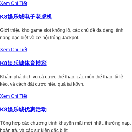
Xem Chi Tiết
K8娱乐城电子老虎机
Giới thiệu kho game slot khổng lồ, các chủ đề đa dạng, tính
năng đặc biệt và cơ hội trúng Jackpot.
Xem Chi Tiết
K8娱乐城体育博彩
Khám phá dịch vụ cá cược thể thao, các môn thể thao, tỷ lệ
kèo, và cách đặt cược hiệu quả tại k8vn.
Xem Chi Tiết
K8娱乐城优惠活动
Tổng hợp các chương trình khuyến mãi mới nhất, thưởng nạp,
hoàn trả, và các sự kiện đặc biệt.