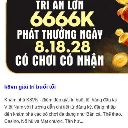
k8vn giải trí buổi tối
Khám phá K8VN - điểm đến giải trí buổi tối hàng đầu tại
Việt Nam với hướng dẫn chi tiết từ đăng ký, đăng nhập
đến khám phá các trò chơi đa dạng như Bắn cá, Thể thao,
Casino, Nổ hũ và Mạt chược. Tận hư...