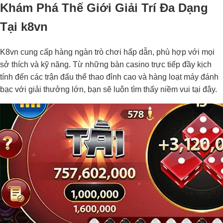
Khám Phá Thế Giới Giải Trí Đa Dạng
Tại k8vn
K8vn cung cấp hàng ngàn trò chơi hấp dẫn, phù hợp với mọi
sở thích và kỹ năng. Từ những bàn casino trực tiếp đầy kịch
tính đến các trận đấu thể thao đỉnh cao và hàng loạt máy đánh
bạc với giải thưởng lớn, bạn sẽ luôn tìm thấy niềm vui tại đây.