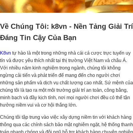
Về Chúng Tôi: k8vn - Nền Tảng Giải Trí
Đáng Tin Cậy Của Bạn
K8vn
tự hào là một trong những nhà cái cá cược trực tuyến uy
tín và được yêu thích nhất tại thị trường Việt Nam và châu Á.
Với nhiều năm kinh nghiệm trong ngành, chúng tôi không
ngừng cải tiến và phát triển để mang đến cho người chơi
những sản phẩm và dịch vụ chất lượng cao nhất. Sứ mệnh của
chúng tôi là tạo ra một môi trường giải trí an toàn, công bằng,
minh bạch và đầy kịch tính, nơi mọi người chơi đều có thể tận
hưởng niềm vui và cơ hội thắng lớn.
Chúng tôi tập trung vào việc xây dựng niềm tin với khách hàng
thông qua các chính sách bảo mật nghiêm ngặt, hệ thống thanh
toán nhanh chóng và đội ngũ hỗ trợ khách hàng chuyên nghiệp