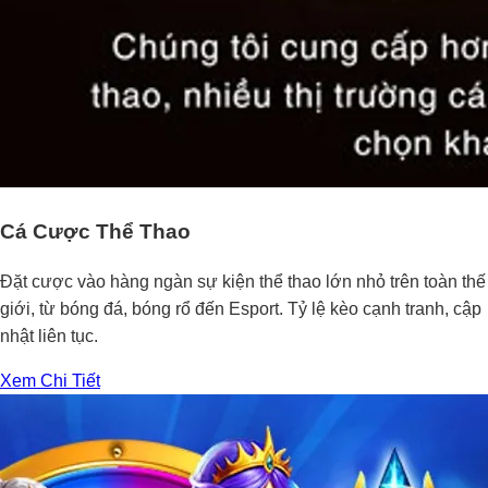
Cá Cược Thể Thao
Đặt cược vào hàng ngàn sự kiện thể thao lớn nhỏ trên toàn thế
giới, từ bóng đá, bóng rổ đến Esport. Tỷ lệ kèo cạnh tranh, cập
nhật liên tục.
Xem Chi Tiết