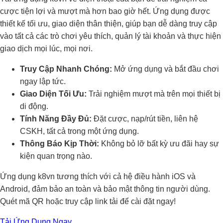
cược tiện lợi và mượt mà hơn bao giờ hết. Ứng dụng được
thiết kế tối ưu, giao diện thân thiện, giúp bạn dễ dàng truy cập
vào tất cả các trò chơi yêu thích, quản lý tài khoản và thực hiện
giao dịch mọi lúc, mọi nơi.
Truy Cập Nhanh Chóng:
Mở ứng dụng và bắt đầu chơi
ngay lập tức.
Giao Diện Tối Ưu:
Trải nghiệm mượt mà trên mọi thiết bị
di động.
Tính Năng Đầy Đủ:
Đặt cược, nạp/rút tiền, liên hệ
CSKH, tất cả trong một ứng dụng.
Thông Báo Kịp Thời:
Không bỏ lỡ bất kỳ ưu đãi hay sự
kiện quan trọng nào.
Ứng dụng k8vn tương thích với cả hệ điều hành iOS và
Android, đảm bảo an toàn và bảo mật thông tin người dùng.
Quét mã QR hoặc truy cập link tải để cài đặt ngay!
Tải Ứng Dụng Ngay