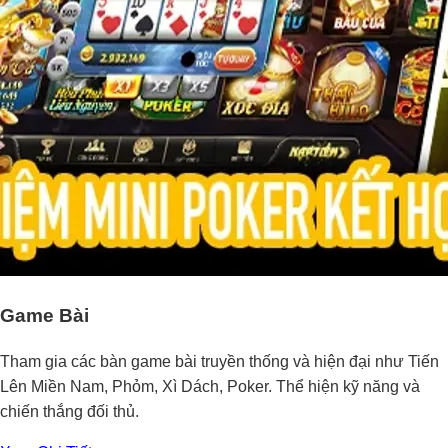
Game Bài
Tham gia các bàn game bài truyền thống và hiện đại như Tiến
Lên Miền Nam, Phỏm, Xì Dách, Poker. Thể hiện kỹ năng và
chiến thắng đối thủ.