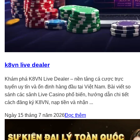
k8vn live dealer
Khám phá K8VN Live Dealer – nền tảng cá cược trực
tuyến uy tín và ổn định hàng đầu tại Việt Nam. Bài viết so
sánh các sảnh Live Casino phổ biến, hướng dẫn chi tiết
cách đăng ký K8VN, nạp tiền và nhận ...
Ngày 15 tháng 7 năm 2026
Đọc thêm