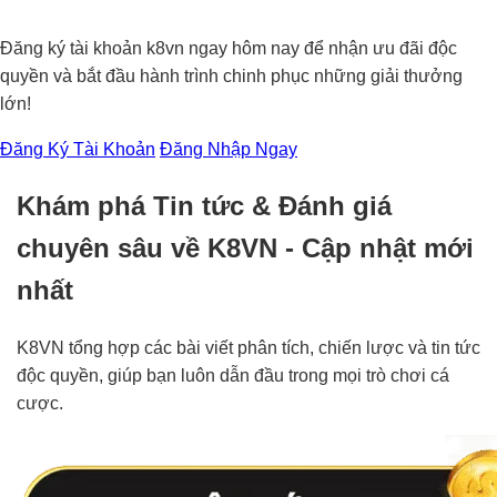
Đăng ký tài khoản k8vn ngay hôm nay để nhận ưu đãi độc
quyền và bắt đầu hành trình chinh phục những giải thưởng
lớn!
Đăng Ký Tài Khoản
Đăng Nhập Ngay
Khám phá Tin tức & Đánh giá
chuyên sâu về K8VN - Cập nhật mới
nhất
K8VN tổng hợp các bài viết phân tích, chiến lược và tin tức
độc quyền, giúp bạn luôn dẫn đầu trong mọi trò chơi cá
cược.