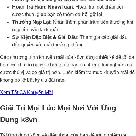
Hoàn Trả Hàng Ngày/Tuần:
Hoàn trả một phần tiền
cược thua, giúp bạn có thêm cơ hội gỡ lại.
Thưởng Nạp Lại:
Nhận thêm phần trăm tiền thưởng khi
nạp tiền vào tài khoản.
Sự Kiện Đặc Biệt & Giải Đấu:
Tham gia các giải đấu
độc quyền với giải thưởng khủng.
Các chương trình khuyến mãi của k8vn được thiết kế để tối đa
hóa lợi ích cho người chơi, giúp bạn có những trải nghiệm cá
cược thú vị và có giá trị hơn. Luôn kiểm tra mục khuyến mãi để
không bỏ lỡ bất kỳ ưu đãi nào.
Xem Tất Cả Khuyến Mãi
Giải Trí Mọi Lúc Mọi Nơi Với Ứng
Dụng k8vn
Tải ứng dụng k8vn về điện thoại của bạn để trải nghiệm cá